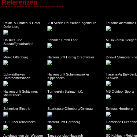
Referenzen
Relais-& Chateaux Hotel
VDI-Verein Deutscher Ingenieure
Teutonia Alemannia 
Dollenberg
Uhl Kies-und
Zehnder Gmbh Lahr
Musikverein Heiligenz
Baustoffgesellschaft
Meiko Offenburg
Narrenzunft Hornig Orschweier
Driewili Stampfer Fr
Eckwaldhexen
Narrenzunft Schelmewinkler
Hasena Ag Biel-Ben
Unterhamersbach
Kippenheim
Schweiz
Narrenzunft Schärmies
Turnverein Steinach i.K.
MB Outdoor Sports
Mietersheim
Schneider Electric
Sparkasse Offenburg/Ortenau
Schloss Hornberg
DJK Oberschopfheim
Narrenzunft Hornberg
Gemeinde Friesenhe
Autohaus von der Weppen
Tanzsportclub Hausach
SC Kuhbach-Reiche