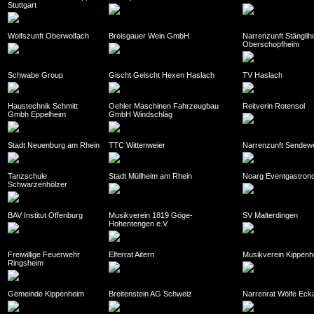
Stuttgart
Wolfszunft Oberwolfach
Breisgauer Wein GmbH
Narrenzunft Stänglih
Oberschopfheim
Schwabe Group
Gischt Geischt Hexen Haslach
TV Haslach
Haustechnik Schmitt
Oehler Maschinen Fahrzeugbau
Reitverin Rotensol
Gmbh Eppelheim
GmbH Windschläg
Stadt Neuenburg am Rhein
TTC Wittenweier
Narrenzunft Sendewel
Tanzschule
Stadt Müllheim am Rhein
Noarg Eventgastron
Schwarzenhölzer
BAV Institut Offenburg
Musikverein 1819 Göge-
SV Malterdingen
Hohentengen e.V.
Freiwillige Feuerwehr
Elferrat Aitern
Musikverein Kippenh
Ringsheim
Gemeinde Kippenheim
Breitenstein AG Schweiz
Narrenrat Wölfe Eck